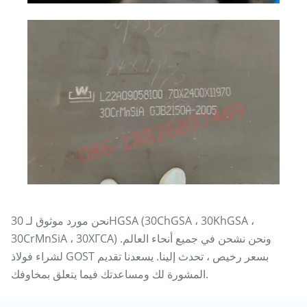
نحن مورد موثوق لـ 30HGSA (30ChGSA ، 30KhGSA ،
30CrMnSiA ، 30ХГСА) ونحن نشحن في جميع أنحاء العالم.
لشراء فولاذ GOST بسعر رخيص ، تحدث إلينا. يسعدنا تقديم
المشورة لك ومساعدتك فيما يتعلق بمخاوفك.