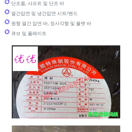
단조품, 샤프트 및 단조 바
열간압연 및 냉간압연 시트/밴드
원형 열간 압연 바, 정사각형 및 플랫 바
큐브 및 플레이트